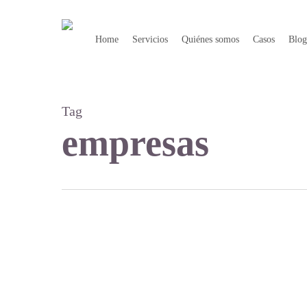
Skip
to
Home
Servicios
Quiénes somos
Casos
Blo
main
content
Tag
empresas
Comunicación
inspiradora,