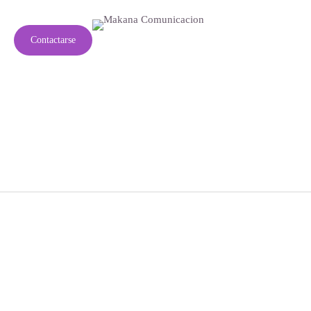
g
C
o
n
t
a
c
t
a
r
s
e