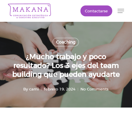
Skip
Men
Contactarse
to
Close
main
Menu
content
Coaching
¿Mucho trabajo y poco
resultado? Los 3 ejes del team
building que pueden ayudarte
By
cami
febrero 19, 2024
No Comments