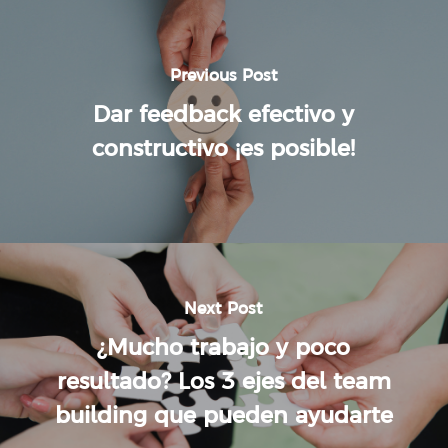
Previous Post
Dar feedback efectivo y
constructivo ¡es posible!
Next Post
¿Mucho trabajo y poco
resultado? Los 3 ejes del team
building que pueden ayudarte