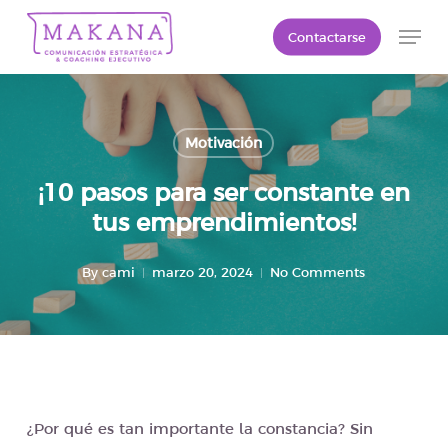
Skip
Men
Contactarse
to
Close
main
Menu
content
Motivación
¡10 pasos para ser constante en
tus emprendimientos!
By
cami
marzo 20, 2024
No Comments
¿Por qué es tan importante la constancia? Sin