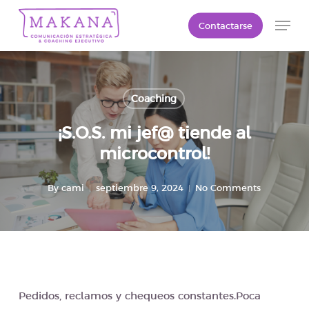
Skip
Men
Contactarse
to
Close
main
Menu
content
Coaching
¡S.O.S. mi jef@ tiende al
microcontrol!
By
cami
septiembre 9, 2024
No Comments
Pedidos, reclamos y chequeos constantes.Poca