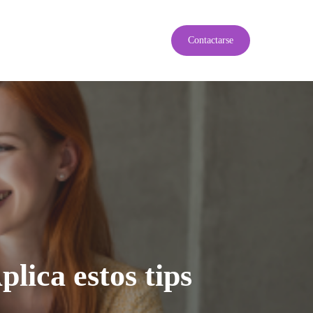
C
o
n
t
a
c
t
a
r
s
e
plica estos tips