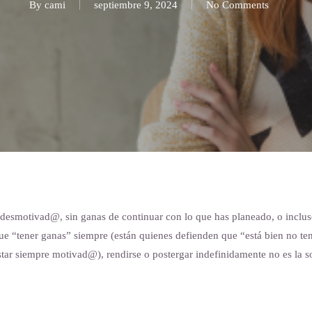
By
cami
septiembre 9, 2024
No Comments
esmotivad@, sin ganas de continuar con lo que has planeado, o incluso 
que “tener ganas” siempre (están quienes defienden que “está bien no ten
star siempre motivad@), rendirse o postergar indefinidamente no es la s