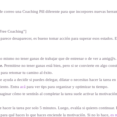
de correo una Coaching Pill diferente para que incorpores nuevas herram
 Free Coaching”]
parece desaparecer, es bueno tomar acción para superar esos estados. 
lo mismo no tener ganas de trabajar que de entrenar o de ver a amig@s.
e.
Permitirse no tener ganas está bien, pero si se convierte en algo const
 para retomar tu camino al éxito.
e ayuda a decidir si puedes delegar, dilatar o necesitas hacer la tarea e
iento. Entra
acá
para ver tips para organizar y optimizar tu tiempo.
aginar cómo te sentirás al completar la tarea suele activar la motivac
 hacer la tarea por solo 5 minutos. Luego, evalúa si quieres continuar. E
l para qué haces lo que haces enciende la motivación. Si no lo hace,
es 