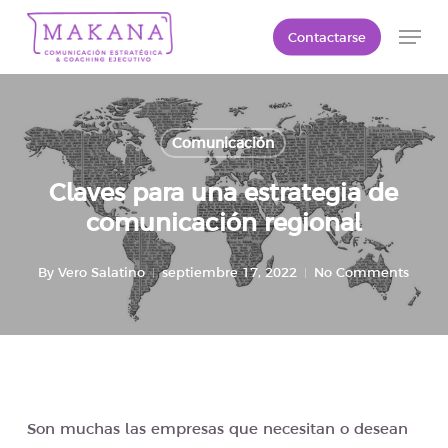
Skip
Men
Contactarse
to
Close
main
Menu
content
Comunicación
Claves para una estrategia de
comunicación regional
By
Vero Salatino
septiembre 17, 2022
No Comments
Son muchas las empresas que necesitan o desean