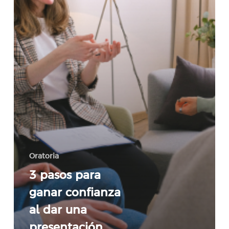
dar
una
presentación
Oratoria
3 pasos para
ganar confianza
al dar una
presentación