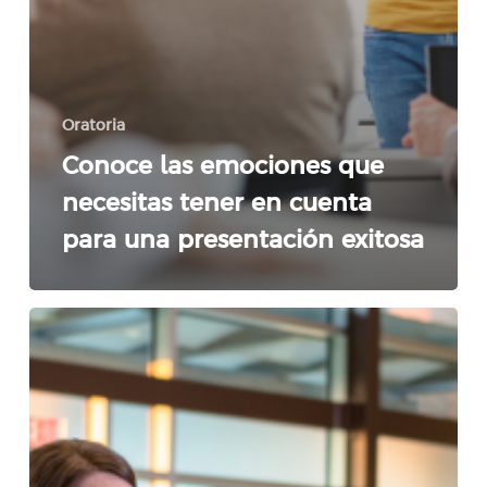
Oratoria
Conoce las emociones que
necesitas tener en cuenta
para una presentación exitosa
Oratoria
para
un
liderazgo
efectivo
y