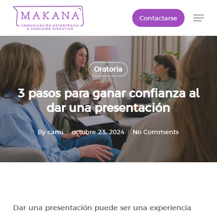
Skip
Men
Contactarse
to
Close
main
Menu
content
Oratoria
3 pasos para ganar confianza al
dar una presentación
By
cami
octubre 23, 2024
No Comments
Dar una presentación puede ser una experiencia