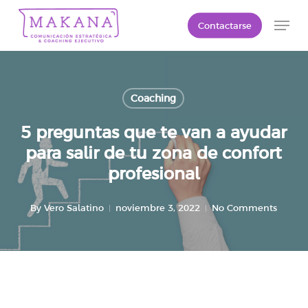
Skip
Men
Contactarse
to
Close
main
Menu
content
Coaching
5 preguntas que te van a ayudar
para salir de tu zona de confort
profesional
By
Vero Salatino
noviembre 3, 2022
No Comments