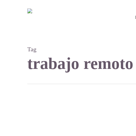
Skip
to
main
content
Tag
trabajo remoto
Trabajo
remoto: