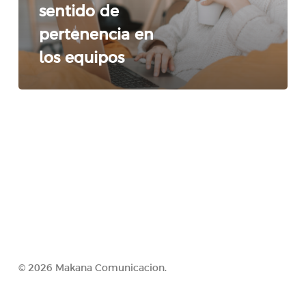
el
sentido de
sentido
pertenencia en
de
los equipos
pertenencia
en
los
equipos
© 2026 Makana Comunicacion.