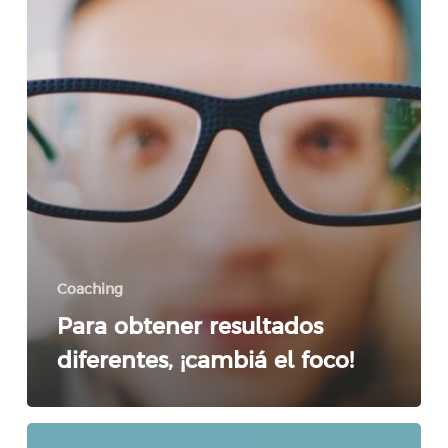
resultados
diferentes,
¡cambiá
el
foco!
Coaching
Para obtener resultados
diferentes, ¡cambiá el foco!
5