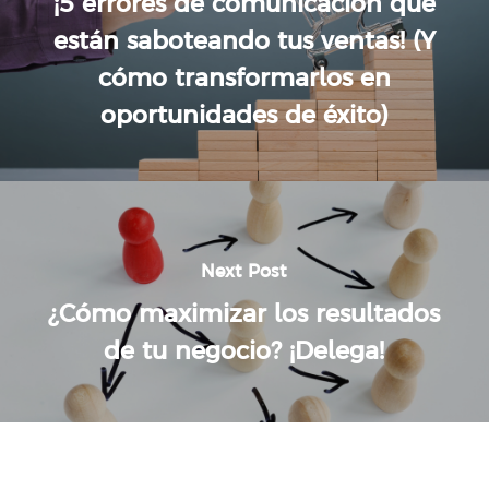
¡5 errores de comunicación que
están saboteando tus ventas! (Y
cómo transformarlos en
oportunidades de éxito)
Next Post
¿Cómo maximizar los resultados
de tu negocio? ¡Delega!