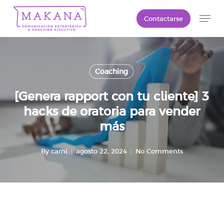
Skip
Men
Contactarse
to
Close
main
Menu
content
Coaching
[Genera rapport con tu cliente] 3
hacks de oratoria para vender
más
By
cami
agosto 22, 2024
No Comments