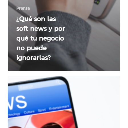
Prensa
¿Qué son las
soft news y por
qué tu negocio
no puede
ignorarlas?
Los
beneficios
de
las
publicaciones
en
los