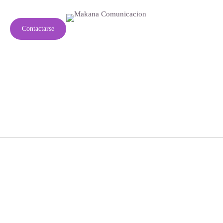
g
C
o
n
t
a
c
t
a
r
s
e