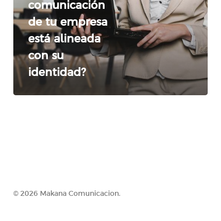
comunicación
empresa
de tu empresa
está
alineada
está alineada
con
con su
su
identidad?
identidad?
© 2026 Makana Comunicacion.