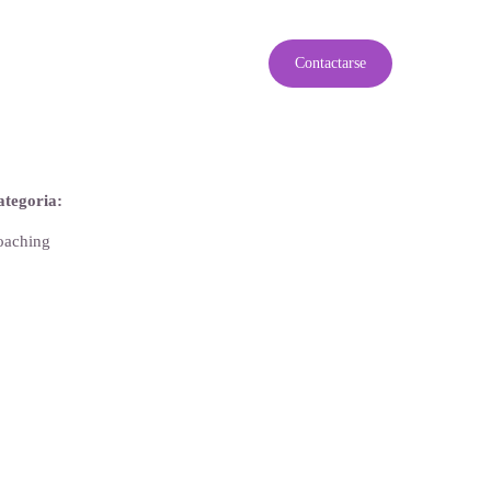
C
o
n
t
a
c
t
a
r
s
e
tegoria:
oaching