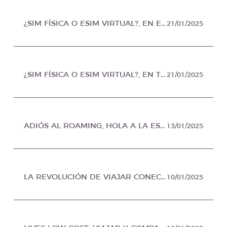
¿SIM FÍSICA O ESIM VIRTUAL?, EN EDO MEX AL DÍA MÉXICO
21/01/2025
¿SIM FÍSICA O ESIM VIRTUAL?, EN TIJUANA INFORMATIVO MÉXICO
21/01/2025
ADIÓS AL ROAMING, HOLA A LA ESIM: BECONNECTED TE CONECTA EN TUS VIAJES SIN LÍMITES, EN PERIODISTAS UNIDOS MÉXICO
13/01/2025
LA REVOLUCIÓN DE VIAJAR CONECTADO EN TIEMPO REAL, EN AGENCIA BRUNCH MÉXICO
10/01/2025