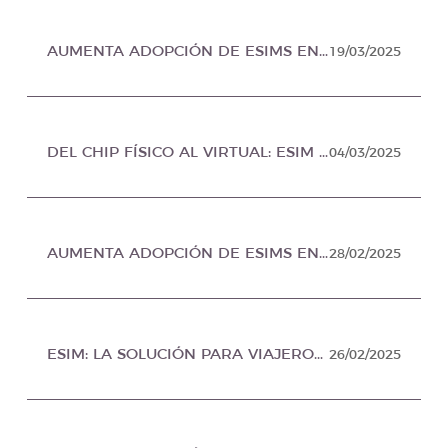
AUMENTA ADOPCIÓN DE ESIMS ENTRE TURISTAS “TECH-SAVVY”, PROFESIONISTAS Y NÓMADAS DIGITALES, EN NOTI MX MÉXICO
19/03/2025
DEL CHIP FÍSICO AL VIRTUAL: ESIM TRANSFORMA LAS TELECOMUNICACIONES DE LOS VIAJEROS, EN PUBLIMETRO MÉXICO
04/03/2025
AUMENTA ADOPCIÓN DE ESIMS ENTRE TURISTAS, PROFESIONISTAS Y NÓMADAS DIGITALES, EN CALAMEO MEXICO
28/02/2025
ESIM: LA SOLUCIÓN PARA VIAJEROS FRECUENTES, EN TRENDY URBANO MÉXICO
26/02/2025