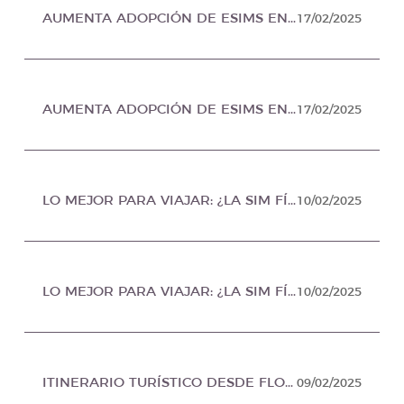
AUMENTA ADOPCIÓN DE ESIMS ENTRE TURISTAS “TECH-SAVVY”, PROFESIONISTAS Y NÓMADAS DIGITALES, EN TIJUANA INFORMATIVO MÉXICO
17/02/2025
AUMENTA ADOPCIÓN DE ESIMS ENTRE TURISTAS “TECH-SAVVY”, PROFESIONISTAS Y NÓMADAS DIGITALES, EN EDOMEX AL DÍA MÉXICO
17/02/2025
LO MEJOR PARA VIAJAR: ¿LA SIM FÍSICA O ESIM VIRTUAL?, EN CLASE TURISTA MÉXICO
10/02/2025
LO MEJOR PARA VIAJAR: ¿LA SIM FÍSICA O ESIM VIRTUAL?, EN RED FINANCIERA MÉXICO
10/02/2025
ITINERARIO TURÍSTICO DESDE FLORIDA, EN ITINERARIO TURISTICO MÉXICO
09/02/2025