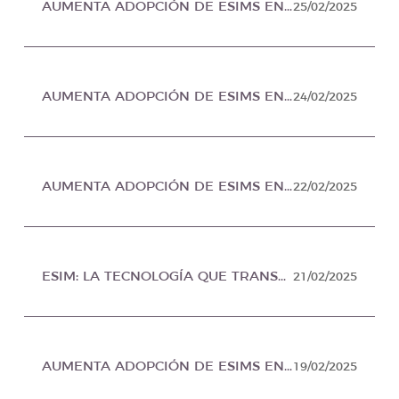
AUMENTA ADOPCIÓN DE ESIMS ENTRE TURISTAS “TECH-SAVVY”, PROFESIONISTAS Y NÓMADAS DIGITALES, EN TRAFFICAN AMERICAN MÉXICO
25/02/2025
AUMENTA ADOPCIÓN DE ESIMS ENTRE TURISTAS, PROFESIONISTAS Y NÓMADAS DIGITALES, EN SOCIEDAD NOTICIAS MÉXICO
24/02/2025
AUMENTA ADOPCIÓN DE ESIMS ENTRE TURISTAS “TECH-SAVVY”, PROFESIONISTAS Y NÓMADAS DIGITALES, EN PERIODISMO Y AMBIENTE MÉXICO
22/02/2025
ESIM: LA TECNOLOGÍA QUE TRANSFORMA LA CONECTIVIDAD DE LOS VIAJEROS, EN REAL ESTATE MARKET MÉXICO
21/02/2025
AUMENTA ADOPCIÓN DE ESIMS ENTRE TURISTAS “TECH-SAVVY”, PROFESIONISTAS Y NÓMADAS DIGITALES, EN EMPREFINANZAS MÉXICO
19/02/2025